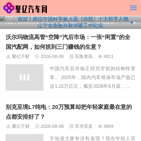
祝贺！两位中国科学家入选《自然》十大科学人物
祝贺！两位中国科学家入选《自然》十大科学人物
为辽宁口岸高质量发展注入“边检动能”――辽宁边检总站助力辽宁全面振兴新突破工作纪实
为辽宁口岸高质量发展注入“边检动能”――辽宁边检总站助力辽宁全面振兴新突破工作纪实
沃尔玛物流高管“空降”汽后市场：一张“闲置”的全
国汽配网，如何抓到三门赚钱的生意？
聚亿千财
2026-08-06
车险资讯
4811
中国汽车后市场正经历空前的结构性变
革。 2025年，国内汽车维保市场产值已
达1.15万亿元，截至2026年6月底，全国
汽车保有量达3.71亿辆，新能源汽车保有
量达4897万辆，占汽车总量的13.19%。
别克至境L7纯电：20万预算却把年轻家庭最在意的
汽后市场万亿级规模的存量消费亟待激
点都安排好了？
发。 另一边，2025年中国汽车零配件出
聚亿千财
2026-08-06
车市买卖
3809
口总额达...
不知道大家有没有发现？现在年轻人买