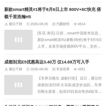
京81开发BIP阶段收官，正式启动口碑BI
P。这则消息乍看像一场品牌发布会，细
新款smart精灵#1将于8月6日上市 800V+6C快充 搭
看却有些不一样，它不像是传统的产品宣
载千里浩瀚H5
发，更像是一次造车方法的阶段性汇报。
聚亿千财
2026-08-05
汽圈财经
4914
BIP到底是什...
[车讯 资讯] 日前，smart中国发布信息，
新款smart精灵#1(参数|询价)将于8月6日
上市，全系升级搭载800V平台，支持6C
快充，同时智能化也迎来升级。 外观方
面，新车延续现款smart精灵#1车身设
成都别克E5优惠高达3.40万 仅14.69万可入手
计。车头配备贯穿式LED灯组，与两侧三
聚亿千财
2026-08-05
车游世界
4351
角形远近光灯组连通；前包围设置大尺
【车界百晓生 成都行情】 近日，通过对
寸...
成都别克E5车主实际成交价追踪，车界
百晓生发现，别克E5目前在售的6款车型
最高优惠达3.40万元，实际成交价格为1
4.69-17.79万元，详见下表： 别克E5 指