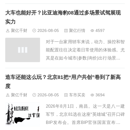
日元（约合3,160万美元）增至101亿日元
（约合6,180万美元），规模接近翻倍。
大车也能好开？比亚迪海豹08通过多场景试驾展现
销量下滑、促销补贴增加，叠加中东冲突
实力
引发的经营扰动，对三菱汽车的盈利形...
聚亿千财
2026-08-05
聚亿行情
4597
对于一台家用轿车来说，动力、操控和智
能配置往往决定着日常使用的体验感。尤
其是在如今城市(参数|询价)出行场景越来
越复杂的情况下，车辆是否好开、好停，
以及智能辅助功能是否真正方便，都成为
造车还能这么玩？北京81把“用户共创”卷到了新高
消费者关注的重点。 这次来到昆明试驾
度
基地，体验了比亚迪海豹08在不同场景下
聚亿千财
2026-08-05
车市买卖
3694
的实际表现。通过这些接近日常用车...
2026年8月1日，南昌。这一天是八一建
军节，北京81选在这座“英雄城”召开口碑
BIP发布会。首席BIP官张国富宣布，北