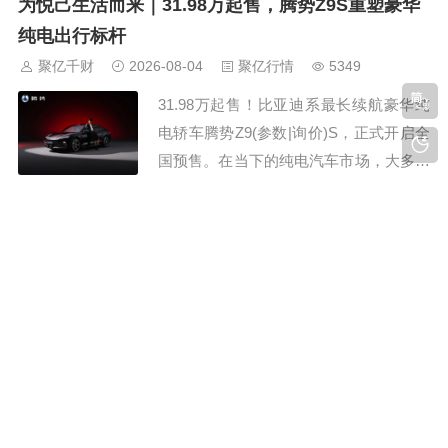
为悦己生活而来｜31.98万起售，腾势Z9S重塑豪华
导价 优惠金额 成交价格...
纯电出行标杆
聚亿千财
2026-08-04
聚亿行情
5349
31.98万起售！比亚迪系最长续航豪华纯
电轿车腾势Z9(参数|询价)S，正式开启全
国预售。在当下的纯电汽车市场，大多数
车型都逃不开“取舍定律”：想要稳定长续
航，就要妥协动力性能；追求极致驾控，
日本首起电动大巴起火！五十铃车型配韩国LG电池
就要牺牲日常舒适性；看重智能体验，往
聚亿千财
2026-08-04
车市买卖
5015
往会缺失豪华质感。而全新登场的腾势Z9
7 月 31 日正午，大阪市住之江区发生日
S，带着十大全球第一顶尖技术强势破...
本首例纯电动大巴起火事故，涉事车辆为
五十铃 Erga EV 通勤巴士，火情集中在
车顶前部，现场浓烟滚滚，所幸当时车上
仅有司机一人，未造成人员伤亡，起火具
魏牌V9X迎来首次OTA升级 小魏同学Agent智能语
体原因仍待官方核查。 这辆事故大巴归