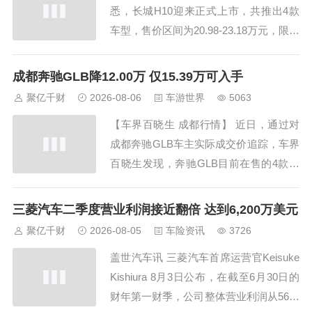
悉，长城H10迎来正式上市，共推出4款
车型，售价区间为20.98-23.18万元，限时
换新价20.18-22.38万元。作为长城汽车首
款以长城母品牌命名的“方盒子新物种”，
成都奔驰GLB降12.00万 仅15.39万可入手
长城H10(参数|询价)融合MPV的全员舒
聚亿千财
2026-08-06
车游世界
5063
享、城市SUV的智能省心、泛越野的全场
【车界百晓生 成都行情】 近日，通过对
景能力...
成都奔驰GLB车主实际成交价追踪，车界
百晓生发现，奔驰GLB目前在售的4款车
型最高优惠达12.00万元，实际成交价格
为15.39-19.19万元，详见下表： 奔驰GL
三菱汽车二季度营业利润接近翻倍 达到6,200万美元
B 指导价 优惠金额...
聚亿千财
2026-08-05
车险资讯
3726
盖世汽车讯 三菱汽车首席运营官Keisuke
Kishiura 8月3日公布，在截至6月30日的
财年第一财季，公司整体营业利润从56亿