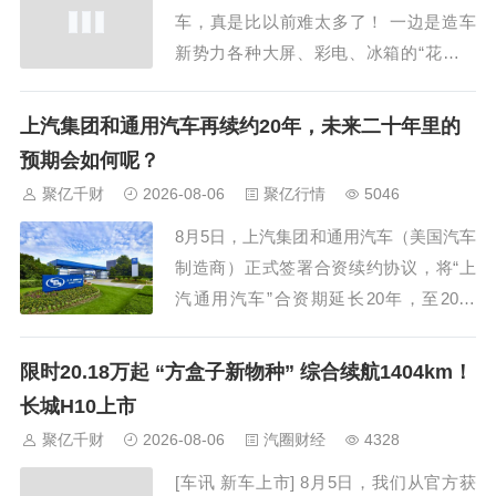
车，真是比以前难太多了！ 一边是造车
新势力各种大屏、彩电、冰箱的“花式炫
技”；另一边又放不下传统合资大厂沉淀
多年的底盘质感、安全底蕴和售后体系。
上汽集团和通用汽车再续约20年，未来二十年里的
尤其是预算卡在20万上下，大家最担心
预期会如何呢？
的，其实还是那些看不见的地方，比如：
聚亿千财
2026-08-06
聚亿行情
5046
三电靠不靠谱？底盘稳不稳？续航是不是
8月5日，上汽集团和通用汽车（美国汽车
虚标？...
制造商）正式签署合资续约协议，将“上
汽通用汽车”合资期延长20年，至2047
年。两家公司最初于1997年签订合资协
议，第一合约期限为20年，在期满之前，
限时20.18万起 “方盒子新物种” 综合续航1404km！
双方通过修订合营合同并经审批后延长至
长城H10上市
30年，到期时间顺延至2027年6月，即明
聚亿千财
2026-08-06
汽圈财经
4328
年6月份就要到期。所以现在已到关...
[车讯 新车上市] 8月5日，我们从官方获