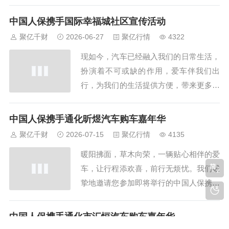
好体验。随着汽车文化的日益盛行，每一
位车主都渴望在驾驶过程中拥有安全、便
中国人保携手国际幸福城社区宣传活动
捷与舒适的体验。现在，一场前所未有的
聚亿千财
2026-06-27
聚亿行情
4322
车险狂欢即将在陕西省西安市雁塔区公园
现如今，汽车已经融入我们的日常生活，
南路曲江国风世家东南侧约120米火热上
扮演着不可或缺的作用，爱车伴我们出
演。中国人保...
行，为我们的生活提供方便，带来更多美
好体验。随着汽车文化的日益盛行，每一
位车主都渴望在驾驶过程中拥有安全、便
中国人保携手通化昕煜汽车购车嘉年华
捷与舒适的体验。现在，一场前所未有的
聚亿千财
2026-07-15
聚亿行情
4135
车险狂欢即将在陕西省西安市灞桥区红旗
暖阳拂面，草木向荣，一辆贴心相伴的爱
街道半引路翠园小区火热上演。中国人保
车，让行程添欢喜，前行无烦忧。我们诚
携手国际幸福城...
挚地邀请您参加即将举行的中国人保携手
通化昕煜汽车购车嘉年华线上直播车展活
动。在这里，您将领略到不一样的参观体
中国人保携手通化市汇恒汽车购车嘉年华
验，无论您是在忙碌的工作，还是在家中