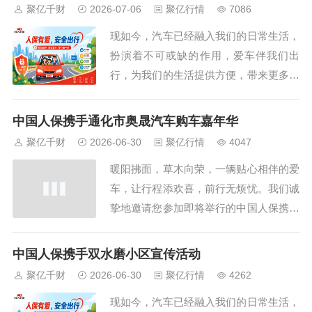
体验，无论您是在忙碌的工作，还是在家
聚亿千财
2026-07-06
聚亿行情
7086
中休息，只要您有网络连接，即可随时随
现如今，汽车已经融入我们的日常生活，
地进入本次车展直播间。无需再为赶赴车
扮演着不可或缺的作用，爱车伴我们出
展现场而奔波...
行，为我们的生活提供方便，带来更多美
好体验。随着汽车文化的日益盛行，每一
位车主都渴望在驾驶过程中拥有安全、便
中国人保携手通化市奥晟汽车购车嘉年华
捷与舒适的体验。现在，一场前所未有的
聚亿千财
2026-06-30
聚亿行情
4047
车险狂欢即将在陕西省西安市高陵区渭环
暖阳拂面，草木向荣，一辆贴心相伴的爱
西路火热上演。中国人保携手观园壹号社
车，让行程添欢喜，前行无烦忧。我们诚
区共同举办一场...
挚地邀请您参加即将举行的中国人保携手
通化市奥晟汽车购车嘉年华线上直播车展
活动。在这里，您将领略到不一样的参观
中国人保携手双水磨小区宣传活动
体验，无论您是在忙碌的工作，还是在家
聚亿千财
2026-06-30
聚亿行情
4262
中休息，只要您有网络连接，即可随时随
现如今，汽车已经融入我们的日常生活，
地进入本次车展直播间。无需再为赶赴车