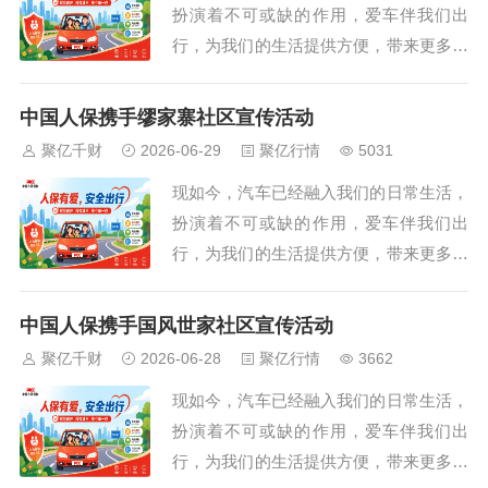
扮演着不可或缺的作用，爱车伴我们出
展现场而奔波...
行，为我们的生活提供方便，带来更多美
好体验。随着汽车文化的日益盛行，每一
位车主都渴望在驾驶过程中拥有安全、便
中国人保携手缪家寨社区宣传活动
捷与舒适的体验。现在，一场前所未有的
聚亿千财
2026-06-29
聚亿行情
5031
车险狂欢即将在陕西省西安市雁塔区丈八
现如今，汽车已经融入我们的日常生活，
北路205号火热上演。中国人保携手双水
扮演着不可或缺的作用，爱车伴我们出
磨小区共同举...
行，为我们的生活提供方便，带来更多美
好体验。随着汽车文化的日益盛行，每一
位车主都渴望在驾驶过程中拥有安全、便
中国人保携手国风世家社区宣传活动
捷与舒适的体验。现在，一场前所未有的
聚亿千财
2026-06-28
聚亿行情
3662
车险狂欢即将在陕西省西安市雁塔区南三
现如今，汽车已经融入我们的日常生活，
环与登高路交汇处西南侧火热上演。中国
扮演着不可或缺的作用，爱车伴我们出
人保携手缪家寨...
行，为我们的生活提供方便，带来更多美