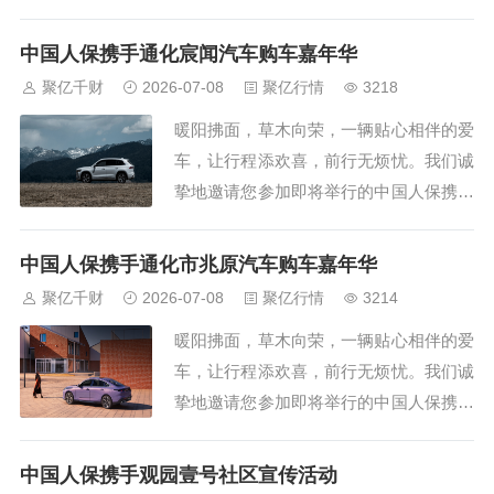
通化市汇恒汽车购车嘉年华线上直播车展
活动。在这里，您将领略到不一样的参观
中国人保携手通化宸闻汽车购车嘉年华
体验，无论您是在忙碌的工作，还是在家
聚亿千财
2026-07-08
聚亿行情
3218
中休息，只要您有网络连接，即可随时随
暖阳拂面，草木向荣，一辆贴心相伴的爱
地进入本次车展直播间。无需再为赶赴车
车，让行程添欢喜，前行无烦忧。我们诚
展现场而奔波...
挚地邀请您参加即将举行的中国人保携手
通化宸闻汽车购车嘉年华线上直播车展活
动。在这里，您将领略到不一样的参观体
中国人保携手通化市兆原汽车购车嘉年华
验，无论您是在忙碌的工作，还是在家中
聚亿千财
2026-07-08
聚亿行情
3214
休息，只要您有网络连接，即可随时随地
暖阳拂面，草木向荣，一辆贴心相伴的爱
进入本次车展直播间。无需再为赶赴车展
车，让行程添欢喜，前行无烦忧。我们诚
现场而奔波劳...
挚地邀请您参加即将举行的中国人保携手
通化市兆原汽车购车嘉年华线上直播车展
活动。在这里，您将领略到不一样的参观
中国人保携手观园壹号社区宣传活动