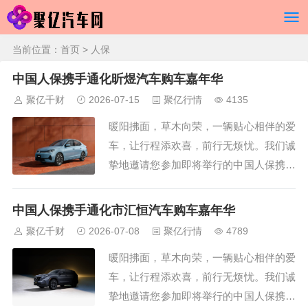
当前位置：
首页
> 人保
中国人保携手通化昕煜汽车购车嘉年华
聚亿千财
2026-07-15
聚亿行情
4135
暖阳拂面，草木向荣，一辆贴心相伴的爱
车，让行程添欢喜，前行无烦忧。我们诚
挚地邀请您参加即将举行的中国人保携手
通化昕煜汽车购车嘉年华线上直播车展活
动。在这里，您将领略到不一样的参观体
中国人保携手通化市汇恒汽车购车嘉年华
验，无论您是在忙碌的工作，还是在家中
聚亿千财
2026-07-08
聚亿行情
4789
休息，只要您有网络连接，即可随时随地
暖阳拂面，草木向荣，一辆贴心相伴的爱
进入本次车展直播间。无需再为赶赴车展
车，让行程添欢喜，前行无烦忧。我们诚
现场而奔波劳...
挚地邀请您参加即将举行的中国人保携手