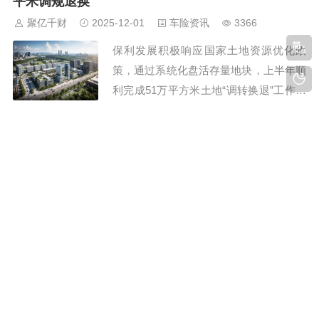
平米调规退换
摄 融福高速公路是《广西高速公路
聚亿千财
2025-12-01
车险资讯
3366
网规划》布局中“1环12横13纵25联”...
保利发展积极响应国家土地资源优化政
策，通过系统化盘活存量地块，上半年顺
利完成51万平方米土地“调转换退”工作。
公司组建专项团队，针对不同地块制定个
性化推进方案，确保项目按计划高效实
北京大学“世界华文文学奖”颁出，陈冲、毕飞宇、
施。这一举措不仅提升了土地资源利用效
赵园获奖
率，也为企业高质量发展奠定了坚实基
聚亿千财
2025-11-21
汽圈财经
5099
础。 在房地产行业深度调整的背景下，
“北京大学王默人-周安仪世界华文文学奖”
保利...
由旅居旧金山的华人作家王默人先生和夫
人周安仪捐资设立，用于奖励全球范围内
用华语创作的优秀文学作品，旨在鼓励全
球华人创作优秀华文文学作品，促进华文
70年前吴大羽添画的水杯，引发了一场展览
文学的繁荣与进步。奖项已经于2018年、
聚亿千财
2025-11-18
汽圈财经
3329