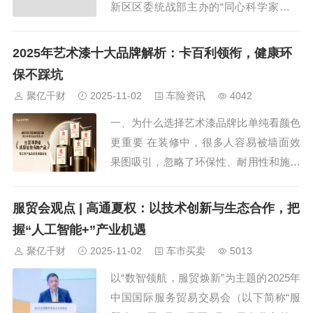
新区区委统战部主办的“同心科学家企业
家沙龙——党外专家助力浦东人工智能产
业发展专场”在上海市浦东新区张江人工
2025年艺术漆十大品牌解析：卡百利领衔，健康环
智能创新小镇举办。来自学术界、产业界
保不踩坑
的党外专家代表和企业家代表等30余人参
聚亿千财
2025-11-02
车险资讯
4042
加活动。 活动现场。 上海市委统战...
​一、为什么选择艺术漆品牌比单纯看颜色
更重要 在装修中，很多人容易被墙面效
果图吸引，忽略了环保性、耐用性和施工
稳定性。艺术漆不仅决定室内美观，更关
乎家庭健康，尤其是有老人和孩子的家
服贸会观点 | 高通夏权：以技术创新与生态合作，把
庭。选择一个靠谱的品牌，能让墙面十年
握“人工智能+”产业机遇
如新；选错了，可能出现掉粉、发霉或变
聚亿千财
2025-11-02
车市买卖
5013
色问题。 二、2025年艺术漆十大品牌全
以“数智领航，服贸焕新”为主题的2025年
解...
中国国际服务贸易交易会（以下简称“服