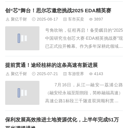
趋势，也有季节性因素的影响。二是虽然
创“芯”舞台！思尔芯邀您挑战2025 EDA精英赛
7月信贷数据偏弱，但贷款利率低位持
聚亿千财
2025-08-17
车市买卖
3897
平，或反映金融机构经营理念的趋势性变
号角吹响，征程再启！备受瞩目的“2025
化，没有单纯地追求“以价换量”。第三，
中国研究生创芯大赛·EDA精英挑战赛”现
金融投资活跃...
已正式拉开帷幕。作为多年深耕此领域的
核心出题企业，思尔芯荣幸发布本届赛题
——《支持重新组网的多FPGA系统布线
提前贯通！途经桂林的这条高速有新进展
算法设计》。这不仅是一道前沿技术的考
聚亿千财
2025-07-21
车游世界
4143
题，更是通向“麒麟杯”荣耀的阶梯。回望
7月16日，从江—融安—荔浦公路
2024，选择思尔芯赛题的北京大学代...
（融安经永福至阳朔段，简称融福高速）
高速公路1标段三千隧道双洞顺利贯通，
较原计划工期提前15天。 7月16日，
在广西柳州市融安县浮石镇融福高速三千
保利发展高效推进土地资源优化，上半年完成51万
隧道，工人在隧道内施工作业。谭凯兴