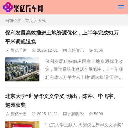
当前位置：
首页
> 天气
保利发展高效推进土地资源优化，上半年完成51万
平米调规退换
聚亿千财
2025-12-01
车险资讯
3366
保利发展积极响应国家土地资源优化政
策，通过系统化盘活存量地块，上半年顺
利完成51万平方米土地“调转换退”工作。
公司组建专项团队，针对不同地块制定个
性化推进方案，确保项目按计划高效实
北京大学“世界华文文学奖”颁出，陈冲、毕飞宇、
施。这一举措不仅提升了土地资源利用效
赵园获奖
率，也为企业高质量发展奠定了坚实基
聚亿千财
2025-11-21
汽圈财经
5099
础。 在房地产行业深度调整的背景下，
“北京大学王默人-周安仪世界华文文学奖”
保利...