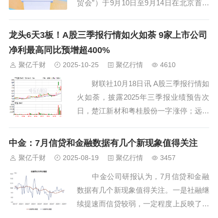
贸会”）于9月10日至9月14日在北京首钢
园区举办。本届服贸会期间，高通公司全
球副总裁夏权出席了9月11日举行的2025
龙头6天3板！A股三季报行情如火如荼 9家上市公司
全球服务贸易企业家峰会，并发表《技术
净利最高同比预增超400%
创新与合作赋能产业发展》主题演讲，深
聚亿千财
2025-10-25
聚亿行情
4610
入阐述了公司在人工智能领域的探...
财联社10月18日讯 A股三季报行情如
火如荼，披露2025年三季报业绩预告次
日，楚江新材和粤桂股份一字涨停；远大
智能、穗恒运Ａ和有研新材收盘涨停；上
周四盘后发布业绩预增公告后，广东明珠
中金：7月信贷和金融数据有几个新现象值得关注
周五收盘6天3板；周二盘后披露业绩预增
聚亿千财
2025-08-19
聚亿行情
3457
公告后，通达股份周四收盘两连板。
中金公司研报认为，7月信贷和金融
据Choice数据统计显示，...
数据有几个新现象值得关注。一是社融继
续提速而信贷较弱，一定程度上反映了金
融周期下半场私人降杠杆、政府加杠杆的