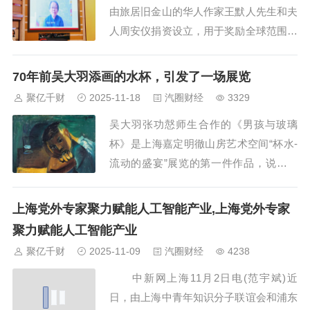
由旅居旧金山的华人作家王默人先生和夫
人周安仪捐资设立，用于奖励全球范围内
用华语创作的优秀文学作品，旨在鼓励全
球华人创作优秀华文文学作品，促进华文
70年前吴大羽添画的水杯，引发了一场展览
文学的繁荣与进步。奖项已经于2018年、
聚亿千财
2025-11-18
汽圈财经
3329
2021年、2023年举行三届。本届评奖由
吴大羽张功慤师生合作的《男孩与玻璃
北京大学中国语言文学系主办，北京大...
杯》是上海嘉定明徹山房艺术空间“杯水-
流动的盛宴”展览的第一件作品，说起这
一画作，缘于现代知名画家张功慤（1924
年-2020年）。 《男孩与玻璃杯》 吴大
上海党外专家聚力赋能人工智能产业,上海党外专家
羽 张功慤 1956 布面油画 张功慤1948年
聚力赋能人工智能产业
毕业于国立艺专西画系，师从吴大羽...
聚亿千财
2025-11-09
汽圈财经
4238
中新网上海11月2日电(范宇斌)近
日，由上海中青年知识分子联谊会和浦东