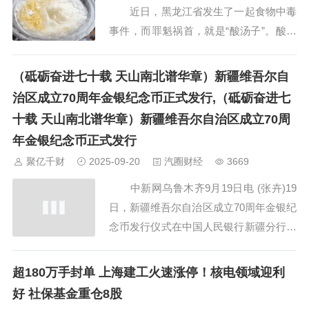
近日，黑龙江省发生了一起食物中毒
事件，而罪魁祸首，就是“酸汤子”。酸汤
子是一种用玉米粒水磨发酵后制作的粗条
状食物，是东北的一种传统食物。此次聚
（砥砺奋进七十载 天山南北谱华章）新疆维吾尔自
餐中中毒的 2 人，均摄入了来自酸汤子的
治区成立70周年金银纪念币正式发行,（砥砺奋进七
“米酵菌酸”，初步定性为食物中毒事件。
十载 天山南北谱华章）新疆维吾尔自治区成立70周
那么这种毒素到底是怎么来的?此...
年金银纪念币正式发行
聚亿千财
2025-09-20
汽圈财经
3669
中新网乌鲁木齐9月19日电 (张卉)19
日，新疆维吾尔自治区成立70周年金银纪
念币发行仪式在中国人民银行新疆分行举
行。该套纪念币共2枚，其中金质纪念币1
枚、银质纪念币1枚，均为中华人民共和
超180万手封单 上海建工火速涨停！核电领域迎利
国法定货币。 发行仪式上，中国人
好 社保基金重仓8股
民银行货币金银局(保卫局)局长罗锐宣读