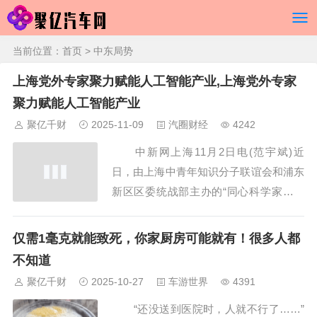
当前位置：
首页
> 中东局势
上海党外专家聚力赋能人工智能产业,上海党外专家
聚力赋能人工智能产业
聚亿千财
2025-11-09
汽圈财经
4242
中新网上海11月2日电(范宇斌)近
日，由上海中青年知识分子联谊会和浦东
新区区委统战部主办的“同心科学家企业
家沙龙——党外专家助力浦东人工智能产
业发展专场”在上海市浦东新区张江人工
仅需1毫克就能致死，你家厨房可能就有！很多人都
智能创新小镇举办。来自学术界、产业界
不知道
的党外专家代表和企业家代表等30余人参
聚亿千财
2025-10-27
车游世界
4391
加活动。 活动现场。 上海市委统战...
“还没送到医院时，人就不行了……”