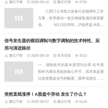
聚亿千财
2025-09-14
聚亿行情
3726
了新疆维吾尔自治区成立70周年金...
三部门公布电力装备行业稳增长工作
方案，有序推动一批沿海核电项目核准建
设。 9月12日早间，沪指早盘冲高回
落，有色、钢铁等周期股集体走强，白银
方向领涨，盛达资源、湖南白银涨停，兴
信号发生器的模拟调制与数字调制的技术特性、应
业银锡涨超8%，再创历史新高；华菱钢
用与演进路径
铁涨停，首钢股份、新钢股份等股跟涨；
聚亿千财
2025-08-10
车市买卖
3313
房地产板块盘中拉升，半导体芯片...
一、调制技术的基本原理与分类 信号调
制作为通信系统的核心环节，其本质是通
过改变载波信号的幅度、频率或相位，将
基带信息嵌入高频信号中以实现传输。根
据基带信号的性质，调制技术可分为模拟
突然直线涨停！A股盘中异动 发生了什么？
调制与数字调制两大体系。模拟调制以连
聚亿千财
2025-08-07
聚亿行情
5124
续变化的基带信号驱动载波参数，典型方