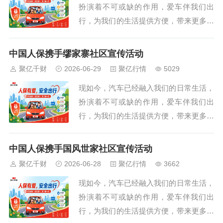
扮演着不可或缺的作用，爱车伴我们出
展现场而奔波...
行，为我们的生活提供方便，带来更多美
好体验。随着汽车文化的日益盛行，每一
位车主都渴望在驾驶过程中拥有安全、便
中国人保携手缪家寨社区宣传活动
捷与舒适的体验。现在，一场前所未有的
聚亿千财
2026-06-29
聚亿行情
5029
车险狂欢即将在陕西省西安市雁塔区丈八
现如今，汽车已经融入我们的日常生活，
北路205号火热上演。中国人保携手双水
扮演着不可或缺的作用，爱车伴我们出
磨小区共同举...
行，为我们的生活提供方便，带来更多美
好体验。随着汽车文化的日益盛行，每一
位车主都渴望在驾驶过程中拥有安全、便
中国人保携手国风世家社区宣传活动
捷与舒适的体验。现在，一场前所未有的
聚亿千财
2026-06-28
聚亿行情
3662
车险狂欢即将在陕西省西安市雁塔区南三
现如今，汽车已经融入我们的日常生活，
环与登高路交汇处西南侧火热上演。中国
扮演着不可或缺的作用，爱车伴我们出
人保携手缪家寨...
行，为我们的生活提供方便，带来更多美