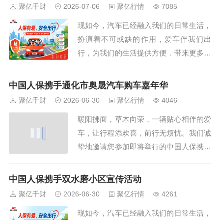
体验，无论您是在忙碌的工作，还是在家
聚亿千财
2026-07-06
聚亿行情
7085
中休息，只要您有网络连接，即可随时随
现如今，汽车已经融入我们的日常生活，
地进入本次车展直播间。无需再为赶赴车
扮演着不可或缺的作用，爱车伴我们出
展现场而奔波...
行，为我们的生活提供方便，带来更多美
好体验。随着汽车文化的日益盛行，每一
位车主都渴望在驾驶过程中拥有安全、便
中国人保携手通化市奥晟汽车购车嘉年华
捷与舒适的体验。现在，一场前所未有的
聚亿千财
2026-06-30
聚亿行情
4046
车险狂欢即将在陕西省西安市高陵区渭环
暖阳拂面，草木向荣，一辆贴心相伴的爱
西路火热上演。中国人保携手观园壹号社
车，让行程添欢喜，前行无烦忧。我们诚
区共同举办一场...
挚地邀请您参加即将举行的中国人保携手
通化市奥晟汽车购车嘉年华线上直播车展
活动。在这里，您将领略到不一样的参观
中国人保携手双水磨小区宣传活动
体验，无论您是在忙碌的工作，还是在家
聚亿千财
2026-06-30
聚亿行情
4261
中休息，只要您有网络连接，即可随时随
现如今，汽车已经融入我们的日常生活，
地进入本次车展直播间。无需再为赶赴车