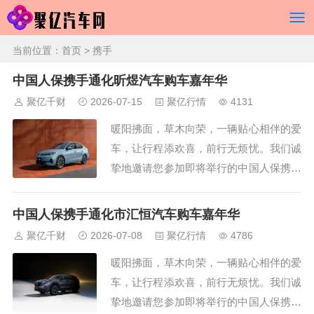
当前位置：
首页
> 携手
中国人保携手通化昕煜汽车购车嘉年华
聚亿千财
2026-07-15
聚亿行情
4131
暖阳拂面，草木向荣，一辆贴心相伴的爱
车，让行程添欢喜，前行无烦忧。我们诚
挚地邀请您参加即将举行的中国人保携手
通化昕煜汽车购车嘉年华线上直播车展活
动。在这里，您将领略到不一样的参观体
中国人保携手通化市汇恒汽车购车嘉年华
验，无论您是在忙碌的工作，还是在家中
聚亿千财
2026-07-08
聚亿行情
4786
休息，只要您有网络连接，即可随时随地
暖阳拂面，草木向荣，一辆贴心相伴的爱
进入本次车展直播间。无需再为赶赴车展
车，让行程添欢喜，前行无烦忧。我们诚
现场而奔波劳...
挚地邀请您参加即将举行的中国人保携手