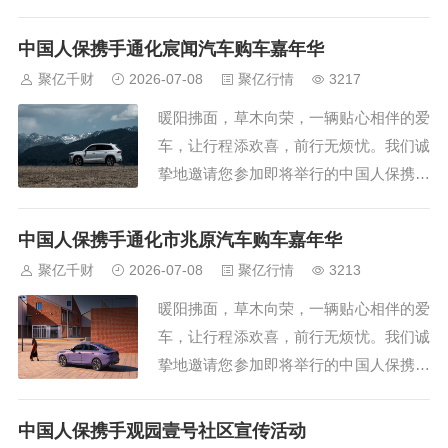
通化市汇恒汽车购车嘉年华线上直播车展
活动。在这里，您将领略到不一样的参观
中国人保携手通化宸闻汽车购车嘉年华
体验，无论您是在忙碌的工作，还是在家
聚亿千财
2026-07-08
聚亿行情
3217
中休息，只要您有网络连接，即可随时随
暖阳拂面，草木向荣，一辆贴心相伴的爱
地进入本次车展直播间。无需再为赶赴车
车，让行程添欢喜，前行无烦忧。我们诚
展现场而奔波...
挚地邀请您参加即将举行的中国人保携手
通化宸闻汽车购车嘉年华线上直播车展活
动。在这里，您将领略到不一样的参观体
中国人保携手通化市兆原汽车购车嘉年华
验，无论您是在忙碌的工作，还是在家中
聚亿千财
2026-07-08
聚亿行情
3213
休息，只要您有网络连接，即可随时随地
暖阳拂面，草木向荣，一辆贴心相伴的爱
进入本次车展直播间。无需再为赶赴车展
车，让行程添欢喜，前行无烦忧。我们诚
现场而奔波劳...
挚地邀请您参加即将举行的中国人保携手
通化市兆原汽车购车嘉年华线上直播车展
活动。在这里，您将领略到不一样的参观
中国人保携手观园壹号社区宣传活动