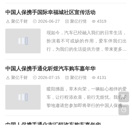
好体验。随着汽车文化的日益盛行，每一
位车主都渴望在驾驶过程中拥有安全、便
中国人保携手国际幸福城社区宣传活动
捷与舒适的体验。现在，一场前所未有的
聚亿千财
2026-06-27
聚亿行情
4319
车险狂欢即将在陕西省西安市雁塔区公园
现如今，汽车已经融入我们的日常生活，
南路曲江国风世家东南侧约120米火热上
扮演着不可或缺的作用，爱车伴我们出
演。中国人保...
行，为我们的生活提供方便，带来更多美
好体验。随着汽车文化的日益盛行，每一
位车主都渴望在驾驶过程中拥有安全、便
中国人保携手通化昕煜汽车购车嘉年华
捷与舒适的体验。现在，一场前所未有的
聚亿千财
2026-07-15
聚亿行情
4131
车险狂欢即将在陕西省西安市灞桥区红旗
暖阳拂面，草木向荣，一辆贴心相伴的爱
街道半引路翠园小区火热上演。中国人保
车，让行程添欢喜，前行无烦忧。我们诚
携手国际幸福城...
挚地邀请您参加即将举行的中国人保携手
通化昕煜汽车购车嘉年华线上直播车展活
动。在这里，您将领略到不一样的参观体
中国人保携手通化市汇恒汽车购车嘉年华
验，无论您是在忙碌的工作，还是在家中