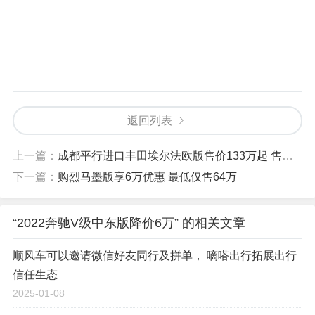
返回列表
上一篇：
成都平行进口丰田埃尔法欧版售价133万起 售四川
下一篇：
购烈马墨版享6万优惠 最低仅售64万
“2022奔驰V级中东版降价6万” 的相关文章
顺风车可以邀请微信好友同行及拼单， 嘀嗒出行拓展出行
信任生态
2025-01-08