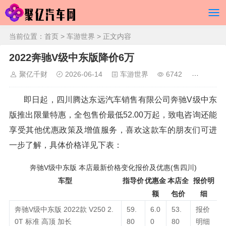
当前位置：
首页
>
车游世界
> 正文内容
2022奔驰V级中东版降价6万
聚亿千财
2026-06-14
车游世界
6742
即日起，四川腾达东远汽车销售有限公司奔驰V级中东
版推出限量特惠，全包售价最低52.00万起，致电咨询还能
享受其他优惠政策及增值服务，喜欢这款车的朋友们可进
一步了解，具体价格详见下表：
奔驰V级中东版 本店最新价格变化报价及优惠(售四川)
车型
指导价
优惠金
本店全
报价明
额
包价
细
奔驰V级中东版 2022款 V250 2.
59.
6.0
53.
报价
0T 标准 高顶 加长
80
0
80
明细